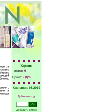
Корзина
оде за
ективно
0
Товаров:
 барьер
вающей
0 руб.
Сумма:
ентов,
начит,
Кампания: 05/2019
ение и
оторая
Добавить код:
Добавить оптом