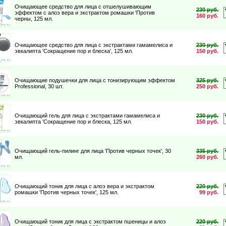
Очищающее средство для лица с отшелушивающим
230 руб.
эффектом с алоэ вера и экстрактом ромашки 'Против
160 руб.
черны
, 125 мл.
Очищающее средство для лица с экстрактами гамамелиса и
230 руб.
эвкалипта 'Сокращение пор и блеска'
, 125 мл.
150 руб.
Очищающие подушечки для лица с тонизирующим эффектом
325 руб.
Professional
, 30 шт.
250 руб.
Очищающий гель для лица с экстрактами гамамелиса и
230 руб.
эвкалипта 'Сокращение пор и блеска
, 125 мл.
150 руб.
Очищающий гель-пилинг для лица 'Против черных точек'
, 30
335 руб.
мл.
260 руб.
Очищающий тоник для лица с алоэ вера и экстрактом
220 руб.
ромашки 'Против черных точек'
, 125 мл.
99 руб.
Очищающий тоник для лица с экстрактом пшеницы и алоэ
220 руб.