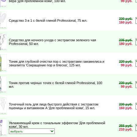
вера 'Для проблемной кожи'
, 100 мл.
99 руб.
230 руб.
Средство 3 в 1 с белой глиной Professional
, 75 мл.
160 руб.
Средство для ночного ухода с экстрактом зеленого чая
235 руб.
Professional
, 50 мл.
180 руб.
Тоник для глубокой очистки пор с экстрактами гамамелиса и
220 руб.
эвкалипта 'Сокращение пор и блеска'
, 125 мл.
99 руб.
Тоник против черных точек с белой глиной Professional
, 100
230 руб.
мл.
99 руб.
Точечный гель для лица быстрого действия с экстрактом
230 руб.
пшеницы и витамином А 'Для проблемной кожи'
, 15 мл.
160 руб.
Увлажняющий крем с тональным эффектом 'Для проблемной
255 руб.
кожи'
, 30 мл.
210 руб.