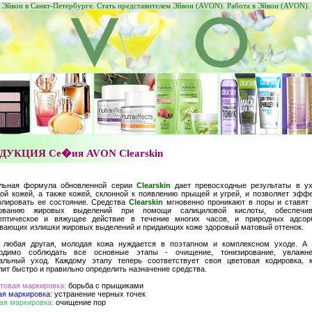
Эйвон в Санкт-Петербурге. Стать представителем Эйвон (AVON). Работа в Эйвон (AVON).
ДУКЦИЯ Се�ия AVON Clearskin
льная формула обновленной серии
Clearskin
дает превосходные результаты в ух
ой кожей, а также кожей, склонной к появлению прыщей и угрей, и позволяет эфф
олировать ее состояние. Средства
Clearskin
мгновенно проникают в поры и ставят
зованию жировых выделений при помощи салициловой кислоты, обеспечи
ептическое и вяжущее действие в течение многих часов, и природных адсорб
вающих излишки жировых выделений и придающих коже здоровый матовый оттенок.
 любая другая, молодая кожа нуждается в поэтапном и комплексном уходе. А з
ходимо соблюдать все основные этапы - очищение, тонизирование, увлажн
альный уход. Каждому этапу теперь соответствует своя цветовая кодировка, к
лит быстро и правильно определить назначение средства.
товая маркировка:
борьба с прыщиками
ая маркировка:
устранение черных точек
ая маркировка:
очищение пор