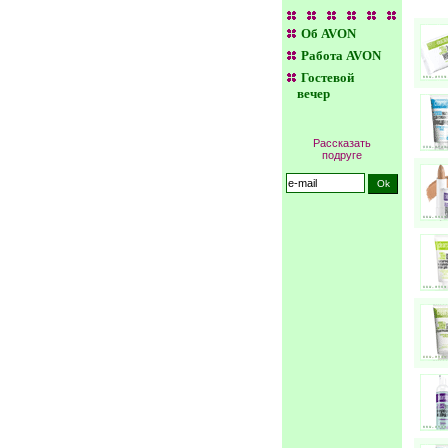
Об AVON
Работа AVON
Гостевой
вечер
Рассказать
подруге