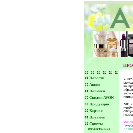
ПРО
Новости
Уника
молод
Акция
контр
обра
Новинки
антис
впиты
Скидки AVON
Продукция
Как и
необ
Корзина
специ
позво
Правила
Фиоле
Советы
Голуб
косметолога
Зелен