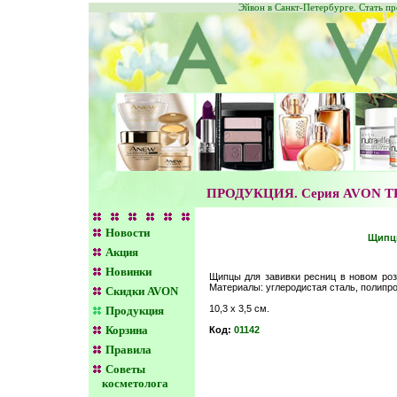
Эйвон в Санкт-Петербурге. Стать п
ПРОДУКЦИЯ. Серия AVON 
Новости
Щипцы
Акция
Новинки
Щипцы для завивки ресниц в новом роз
Материалы: углеродистая сталь, полипр
Скидки AVON
10,3 х 3,5 см.
Продукция
Корзина
Код:
01142
Правила
Советы
косметолога