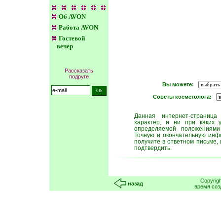
Об AVON
Работа AVON
Гостевой
вечер
Рассказать
подруге
Вы можете:
Советы косметолога:
Данная интернет-страница
характер, и ни при каких 
определяемой положениями 
Точную и окончательную инф
получите в ответном письме, 
подтвердить.
Copyrig
назад
время соз